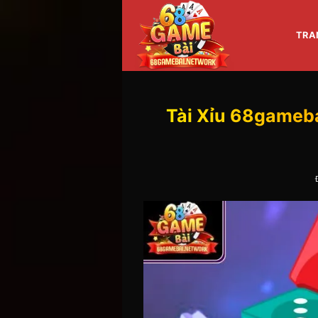
Bỏ
qua
TRA
nội
dung
Tài Xỉu 68gameb