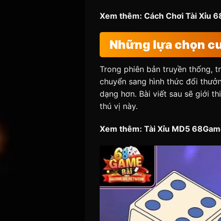
Xem thêm:
Cách Chơi Tài Xỉu 
Những lựa chọn cư
Trong phiên bản truyền thống, tr
chuyển sang hình thức đổi thưởn
dạng hơn. Bài viết sau sẽ giới t
thú vị này.
Xem thêm:
Tài Xỉu MD5 68Gam