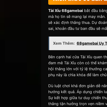
Tài Xỉu 68gamebai
bắt đầu bằng
mà họ tin sẽ mang lại may mắn. K
sẽ xác định thắng thua. Dự đoán
sai, khoản đầu tư ban đầu sẽ mất
Xem Thêm:
68gamebai Uy T
Bên cạnh hai cửa Tài Xỉu quen t
đam mê Tài Xỉu còn có thể khám 
hội thắng lớn với tỷ lệ thưởng c
phụ này là chìa khóa để làm chủ 
Dù luật chơi khá đơn giản dễ nắ
hướng kết quả. Áp dụng chiến lư
Sự kết hợp giữa tư duy chiến thu
thắng tận hưởng trọn vẹn niềm v