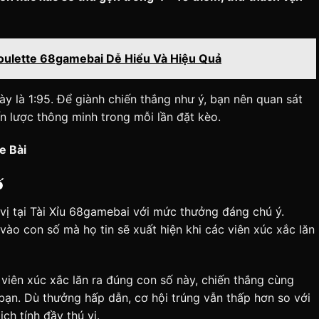
oulette 68gamebai Dễ Hiểu Và Hiệu Quả
ày là 1:95. Để giành chiến thắng như ý, bạn nên quan sát
n lược thông minh trong mỗi lần đặt kèo.
e Bài
ố
vị tại Tài Xỉu 68gamebai với mức thưởng đáng chú ý.
vào con số mà họ tin sẽ xuất hiện khi các viên xúc xắc lăn
 viên xúc xắc lăn ra đúng con số này, chiến thắng cùng
 bạn. Dù thưởng hấp dẫn, cơ hội trúng vẫn thấp hơn so với
ch tính đầy thú vị.