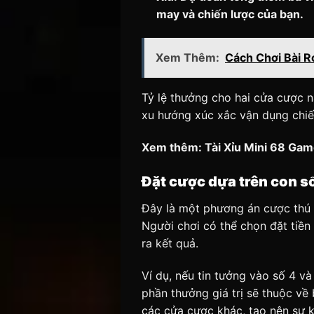
may và chiến lược của bạn.
Xem Thêm:
Cách Chơi Bài R
Tỷ lệ thưởng cho hai cửa cược n
xu hướng xúc xắc vận dụng chiế
Xem thêm:
Tài Xỉu Mini 68 Gam
Đặt cược dựa trên con s
Đây là một phương án cược thú 
Người chơi có thể chọn đặt tiền 
ra kết quả.
Ví dụ, nếu tin tưởng vào số 4 và
phần thưởng giá trị sẽ thuộc về
các cửa cược khác, tạo nên sự kị