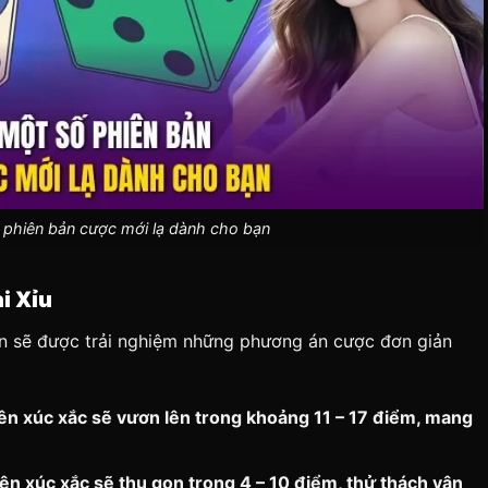
 phiên bản cược mới lạ dành cho bạn
i Xỉu
iên sẽ được trải nghiệm những phương án cược đơn giản
ên xúc xắc sẽ vươn lên trong khoảng 11 – 17 điểm, mang
ên xúc xắc sẽ thu gọn trong 4 – 10 điểm, thử thách vận