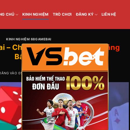
NG CHỦ
KINH NGHIỆM
TRÒ CHƠI
ĐĂNG KÝ
LIÊN HỆ
KINH NGHIỆM 68GAMEBAI
ai – Chơi Thông Minh Cùng Thắng
×
Bất Ngờ
ĐĂNG VÀO
05/10/2025
BỞI
VIOLET