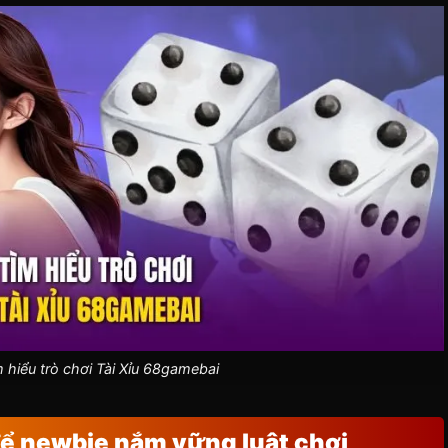
 hiểu trò chơi Tài Xỉu 68gamebai
để newbie nắm vững luật chơi