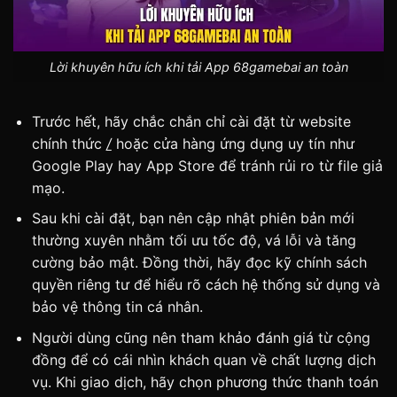
Lời khuyên hữu ích khi tải App 68gamebai an toàn
Trước hết, hãy chắc chắn chỉ cài đặt từ website
chính thức
/
hoặc cửa hàng ứng dụng uy tín như
Google Play hay App Store để tránh rủi ro từ file giả
mạo.
Sau khi cài đặt, bạn nên cập nhật phiên bản mới
thường xuyên nhằm tối ưu tốc độ, vá lỗi và tăng
cường bảo mật. Đồng thời, hãy đọc kỹ chính sách
quyền riêng tư để hiểu rõ cách hệ thống sử dụng và
bảo vệ thông tin cá nhân.
Người dùng cũng nên tham khảo đánh giá từ cộng
đồng để có cái nhìn khách quan về chất lượng dịch
vụ. Khi giao dịch, hãy chọn phương thức thanh toán