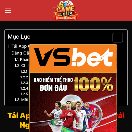
Bỏ
qua
nội
dung
Mục Lục
Tải App 68gamebai Nhanh – Trải Nghiệm Giải Trí
Đẳng Cấp
×
Khám phá Lợi ích nổi bật khi tải App 68gamebai
Chi tiết 5 bước tải App 68gamebai đơn giản
Bước 1: Khởi đầu an toàn từ trang chủ chính thức
Bước 2: Chọn mục “Tải App 68gamebai”
Bước 3: Lựa chọn phiên bản phù hợp hệ điều hành
Bước 4: Cách cài ứng dụng an toàn trên Android/iOS
Bước 5: Hoàn tất để mở kho game hấp dẫn
Một số chú ý khi cài đặt app giải trí
Tải App 68gamebai Nhanh – Trải
Nghiệm Giải Trí Đẳng Cấp