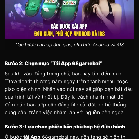
Các bước cài app đơn giản, phù hợp Android và iOS
Bước 2: Chọn mục “Tải App 68gamebai”
Sau khi vào đúng trang chủ, bạn hãy tìm đến mục
“Download” thường nằm ngay trên thanh menu hoặc
giao diện chính. Nhấn vào nút này sẽ giúp bạn bắt đầu
quá trình tải về thiết bị. Đây là cách nhanh nhất để
đảm bảo bạn tiếp cận đúng file cài đặt do hệ thống
cung cấp, tránh việc nhầm lẫn với nguồn bên ngoài.
Bước 3: Lựa chọn phiên bản phù hợp hệ điều hành
Ở bước
tải App
68gamebai này, nền tảng sẽ hiển thị