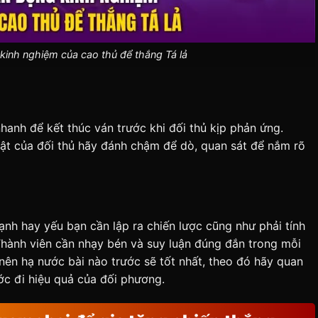
kinh nghiệm của cao thủ để thắng Tá lả
hanh để kết thúc ván trước khi đối thủ kịp phản ứng.
uật của đối thủ hãy đánh chậm để dò, quan sát để nắm rõ
nh hay yếu bạn cần lập ra chiến lược cũng như phải tính
Thành viên cần nhạy bén và suy luận đúng đắn trong mỗi
nên hạ nước bài nào trước sẽ tốt nhất, theo đó hãy quan
ớc đi hiệu quả của đối phương.