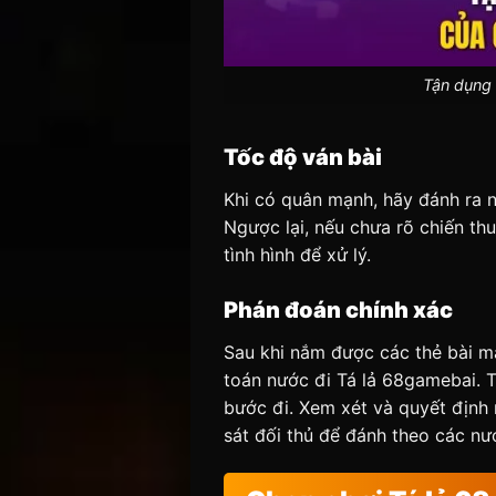
Tận dụng 
Tốc độ ván bài
Khi có quân mạnh, hãy đánh ra n
Ngược lại, nếu chưa rõ chiến th
tình hình để xử lý.
Phán đoán chính xác
Sau khi nắm được các thẻ bài mạ
toán nước đi Tá lả 68gamebai. 
bước đi. Xem xét và quyết định 
sát đối thủ để đánh theo các nư