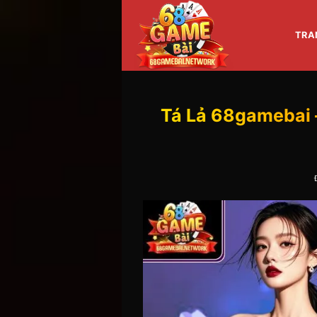
Bỏ
qua
TRA
nội
dung
Tá Lả 68gamebai 