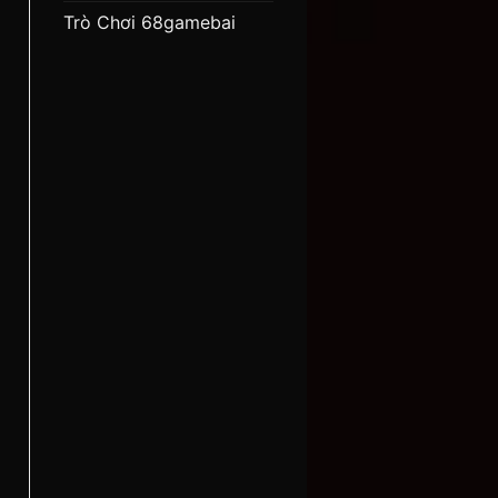
Trò Chơi 68gamebai