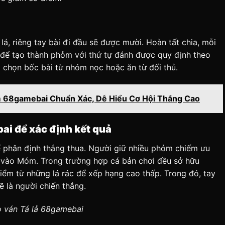
á, riêng tay bài đi đầu sẽ được mười. Hoàn tất chia, mỗi
 để tạo thành phỏm với thứ tự đánh được quy định theo
a chọn bốc bài từ nhóm nọc hoặc ăn từ đối thủ.
 68gamebai Chuẩn Xác, Dễ Hiểu Cơ Hội Thắng Cao
ai để xác định kết quả
để phân định thắng thua. Người giữ nhiều phỏm chiếm ưu
nh vào Móm. Trong trường hợp cá bản chơi đều sở hữu
điểm từ những lá rác để xếp hạng cao thấp. Trong đó, tay
ẽ là người chiến thắng.
o ván Tá lả 68gamebai