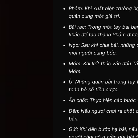
Phỏm: Khi xuất hiện trường h
quân cùng một giá trị.
Bài rác: Trong một tay bài bạ
khác để tạo thành Phỏm đượ
Nọc: Sau khi chia bài, những
mọi người cùng bốc.
Móm: Khi kết thúc ván đấu
Tá
Móm.
Ù: Những quân bài trong tay 
toàn bộ số tiền cược.
Ăn chốt: Thực hiện các bước 
Đền: Nếu người chơi ra chốt c
bàn.
Gửi: Khi đến bước hạ bài, nế
người chơi có quyền gửi bài 