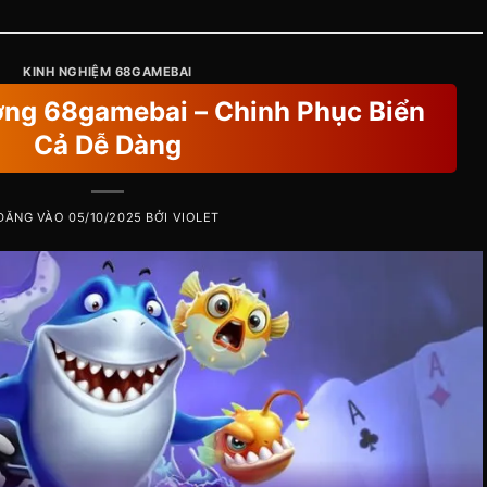
KINH NGHIỆM 68GAMEBAI
ởng 68gamebai – Chinh Phục Biển
Cả Dễ Dàng
ĐĂNG VÀO
05/10/2025
BỞI
VIOLET