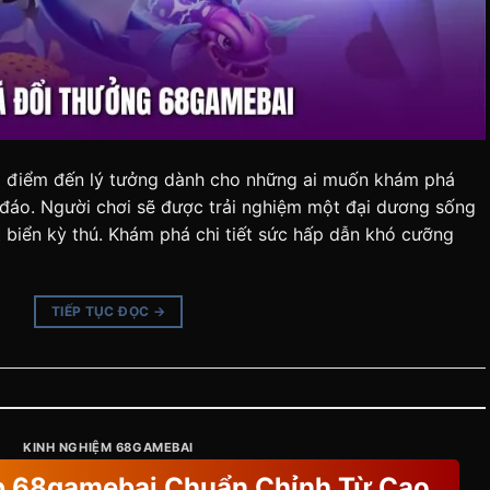
à điểm đến lý tưởng dành cho những ai muốn khám phá
ộc đáo. Người chơi sẽ được trải nghiệm một đại dương sống
t biển kỳ thú. Khám phá chi tiết sức hấp dẫn khó cưỡng
TIẾP TỤC ĐỌC
→
KINH NGHIỆM 68GAMEBAI
p 68gamebai Chuẩn Chỉnh Từ Cao