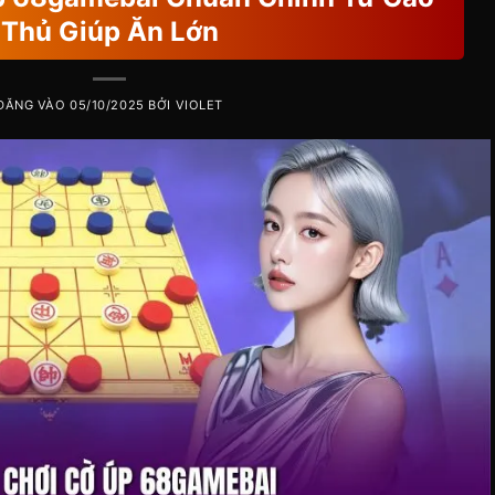
Thủ Giúp Ăn Lớn
ĐĂNG VÀO
05/10/2025
BỞI
VIOLET