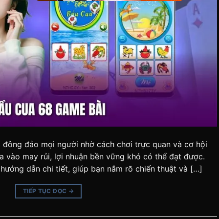
 đông đảo mọi người nhờ cách chơi trực quan và cơ hội
a vào may rủi, lợi nhuận bền vững khó có thể đạt được.
hướng dẫn chi tiết, giúp bạn nắm rõ chiến thuật và […]
TIẾP TỤC ĐỌC
→