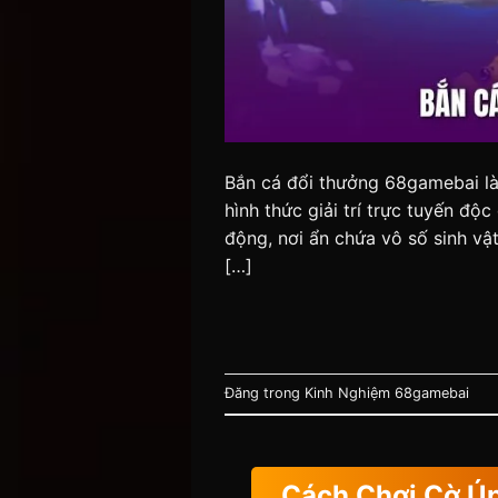
Bắn cá đổi thưởng 68gamebai l
hình thức giải trí trực tuyến đ
động, nơi ẩn chứa vô số sinh vậ
[…]
Đăng trong
Kinh Nghiệm 68gamebai
Cách Chơi Cờ Ú