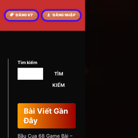
ĐĂNG KÝ
ĐĂNG NHẬP
Tìm kiếm
TÌM
KIẾM
Bài Viết Gần
Đây
Bầu Cua 68 Game Bài –