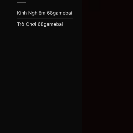
Kinh Nghiệm 68gamebai
Trò Chơi 68gamebai