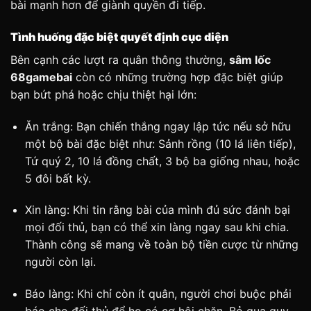
bài mạnh hơn để giành quyền đi tiếp.
Tình huống đặc biệt quyết định cục diện
Bên cạnh các lượt ra quân thông thường,
sâm lốc
68gamebai
còn có những trường hợp đặc biệt giúp
bạn bứt phá hoặc chịu thiệt hại lớn:
Ăn trắng: Bạn chiến thắng ngay lập tức nếu sở hữu
một bộ bài đặc biệt như: Sảnh rồng (10 lá liên tiếp),
Tứ quý 2, 10 lá đồng chất, 3 bộ ba giống nhau, hoặc
5 đôi bất kỳ.
Xin làng: Khi tin rằng bài của mình đủ sức đánh bại
mọi đối thủ, bạn có thể xin làng ngay sau khi chia.
Thành công sẽ mang về toàn bộ tiền cược từ những
người còn lại.
Báo làng: Khi chỉ còn ít quân, người chơi buộc phải