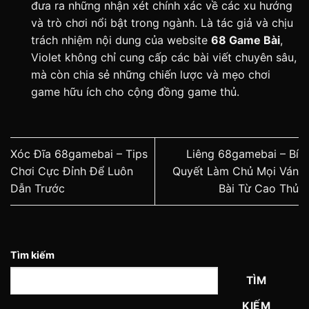
đưa ra những nhận xét chính xác về các xu hướng
và trò chơi nổi bật trong ngành. Là tác giả và chịu
trách nhiệm nội dung của website
68 Game Bài
,
Violet không chỉ cung cấp các bài viết chuyên sâu,
mà còn chia sẻ những chiến lược và mẹo chơi
game hữu ích cho cộng đồng game thủ.
Xóc Đĩa 68gamebai – Tips
Liêng 68gamebai – Bí
Chơi Cực Đỉnh Để Luôn
Quyết Làm Chủ Mọi Ván
Dẫn Trước
Bài Từ Cao Thủ
Tìm kiếm
TÌM
KIẾM