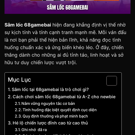
Sâm lốc
68gamebai
hiện đang khẳng định vị thế nhờ
sự kịch tính và tính cạnh tranh mạnh mẽ. Mỗi ván đấu
là nơi bạn phải thể hiện bản lĩnh, khả năng đọc tình
huống chuẩn xác và ứng biến khéo léo. Ở đây, chiến
thắng dành cho những ai đủ tỉnh táo, linh hoạt và sở
hữu tư duy chiến lược vượt trội.
Mục Lục
Sâm lốc tại 68gamebai là trò chơi gì?
Cách chơi sâm lốc 68gamebai từ A-Z cho newbie
Nắm vững nguyên tắc cơ bản
Tình huống đặc biệt quyết định cục diện
Quy định thưởng và phạt minh bạch
Hé lộ chiến lược đỉnh cao từ cao thủ
Ghi nhớ đã ra