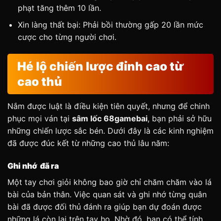
phạt tăng thêm 10 lần.
Xin làng thất bại: Phải bồi thường gấp 20 lần mức
cược cho từng người chơi.
Hé lộ chiến lược đỉnh cao từ
cao thủ
Nắm được luật là điều kiện tiên quyết, nhưng để chinh
phục mọi ván tại
sâm lốc 68gamebai
, bạn phải sở hữu
những chiến lược sắc bén. Dưới đây là các kinh nghiệm
đã được đúc kết từ những cao thủ lâu năm:
Ghi nhớ đã ra
Một tay chơi giỏi không bao giờ chỉ chăm chăm vào lá
bài của bản thân. Việc quan sát và ghi nhớ từng quân
bài đã được đối thủ đánh ra giúp bạn dự đoán được
những lá còn lại trên tay họ. Nhờ đó, bạn có thể tính