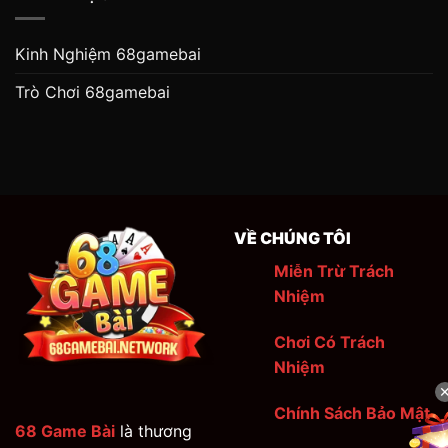
Kinh Nghiệm 68gamebai
Trò Chơi 68gamebai
VỀ CHÚNG TÔI
Miễn Trừ Trách
Nhiệm
Chơi Có Trách
Nhiệm
Chính Sách Bảo Mật
68 Game Bài
là thương