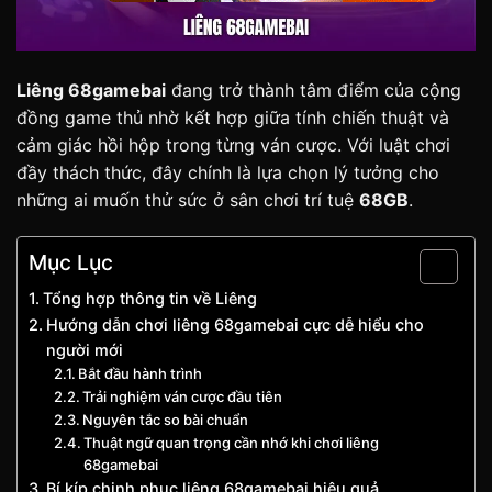
Liêng 68gamebai
đang trở thành tâm điểm của cộng
đồng game thủ nhờ kết hợp giữa tính chiến thuật và
cảm giác hồi hộp trong từng ván cược. Với luật chơi
đầy thách thức, đây chính là lựa chọn lý tưởng cho
những ai muốn thử sức ở sân chơi trí tuệ
68GB
.
Mục Lục
Tổng hợp thông tin về Liêng
Hướng dẫn chơi liêng 68gamebai cực dễ hiểu cho
người mới
Bắt đầu hành trình
Trải nghiệm ván cược đầu tiên
Nguyên tắc so bài chuẩn
Thuật ngữ quan trọng cần nhớ khi chơi liêng
68gamebai
Bí kíp chinh phục liêng 68gamebai hiệu quả