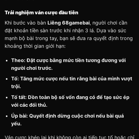
Trải nghiệm ván cược đầu tiên
Khi bước vào bàn
Liêng 68gamebai
, người chơi cần
đặt khoản tiền sàn trước khi nhận 3 lá. Dựa vào sức
mạnh bộ bài trong tay, bạn sẽ đưa ra quyết định trong
khoảng thời gian giới hạn:
Theo: Đặt cược bằng mức tiền tương đương với
người chơi trước.
Tố: Tăng mức cược nếu tin rằng bài của mình vượt
trội.
Tố tất: Dồn toàn bộ số vốn đang có để tạo sức ép
với các đối thủ.
Úp bài: Quyết định dừng cuộc chơi nếu bài quá
yếu.
Ván cược khép lại khi không còn ai tiếp tục tố hoặc chỉ