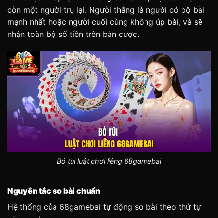
còn một người trụ lại. Người thắng là người có bộ bài
mạnh nhất hoặc người cuối cùng không úp bài, và sẽ
nhận toàn bộ số tiền trên bàn cược.
Bỏ túi luật chơi liêng 68gamebai
Nguyên tắc so bài chuẩn
Hệ thống của 68gamebai tự động so bài theo thứ tự