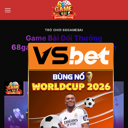
Bỏ
qua
nội
dung
TRÒ CHƠI 68GAMEBAI
Game Bài Đổi Thưởng
68gamebai – Trải Nghiệm Sân
×
Chơi Uy Tín
ĐĂNG VÀO
04/10/2025
BỞI
VIOLET