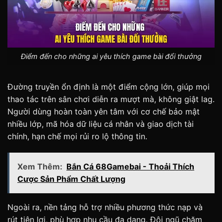
Điểm đến cho những ai yêu thích game bài đổi thưởng
Đường truyền ổn định là một điểm cộng lớn, giúp mọi
thao tác trên sân chơi diễn ra mượt mà, không giật lag.
Người dùng hoàn toàn yên tâm với cơ chế bảo mật
nhiều lớp, mã hóa dữ liệu cá nhân và giao dịch tài
chính, hạn chế mọi rủi ro lộ thông tin.
Xem Thêm:
Bắn Cá 68Gamebai - Thoải Thích
Cược Sản Phẩm Chất Lượng
Ngoài ra, nền tảng hỗ trợ nhiều phương thức nạp và
rút tiện lợi, phù hợp nhu cầu đa dạng. Đội ngũ chăm