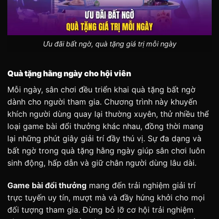
Ưu đãi bất ngờ, quà tặng giá trị mỗi ngày
Quà tặng hằng ngày cho hội viên
Mỗi ngày, sân chơi đều triển khai quà tặng bất ngờ
dành cho người tham gia. Chương trình này khuyến
khích người dùng quay lại thường xuyên, thử nhiều thể
loại game bài đổi thưởng khác nhau, đồng thời mang
lại những phút giây giải trí đầy thú vị. Sự đa dạng và
bất ngờ trong quà tặng hằng ngày giúp sân chơi luôn
sinh động, hấp dẫn và giữ chân người dùng lâu dài.
Game bài đổi thưởng
mang đến trải nghiệm giải trí
trực tuyến uy tín, mượt mà và đầy hứng khởi cho mọi
đối tượng tham gia. Đừng bỏ lỡ cơ hội trải nghiệm