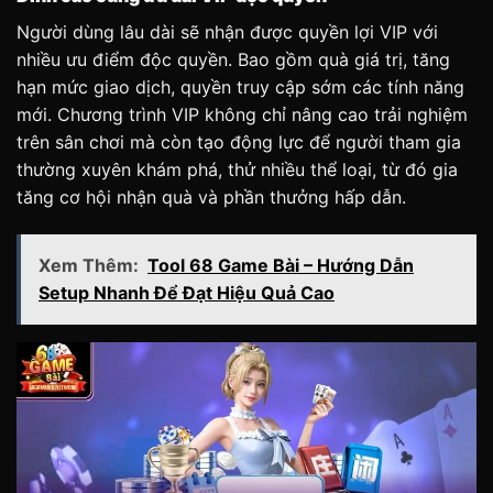
Người dùng lâu dài sẽ nhận được quyền lợi VIP với
nhiều ưu điểm độc quyền. Bao gồm quà giá trị, tăng
hạn mức giao dịch, quyền truy cập sớm các tính năng
mới. Chương trình VIP không chỉ nâng cao trải nghiệm
trên sân chơi mà còn tạo động lực để người tham gia
thường xuyên khám phá, thử nhiều thể loại, từ đó gia
tăng cơ hội nhận quà và phần thưởng hấp dẫn.
Xem Thêm:
Tool 68 Game Bài – Hướng Dẫn
Setup Nhanh Để Đạt Hiệu Quả Cao