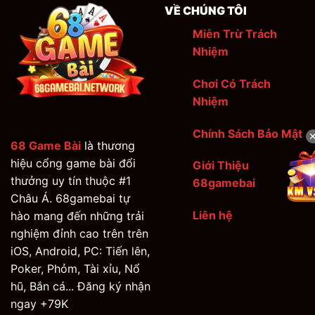
VỀ CHÚNG TÔI
Miễn Trừ Trách
Nhiệm
Chơi Có Trách
Nhiệm
Chính Sách Bảo Mật
68 Game Bài
là thương
hiệu cổng game bài đổi
Giới Thiệu
thưởng uy tín thuộc #1
68gamebai
Châu Á. 68gamebai tự
Liên hệ
hào mang đến những trải
nghiệm đỉnh cao trên trên
iOS, Android, PC: Tiến lên,
Poker, Phỏm, Tài xỉu, Nổ
hũ, Bắn cá... Đăng ký nhận
ngay +79K