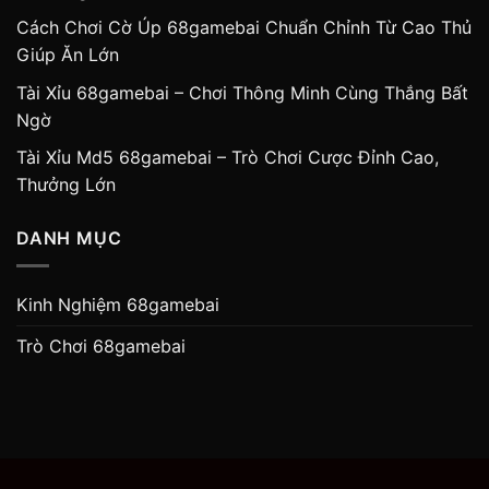
Cách Chơi Cờ Úp 68gamebai Chuẩn Chỉnh Từ Cao Thủ
Giúp Ăn Lớn
Tài Xỉu 68gamebai – Chơi Thông Minh Cùng Thắng Bất
Ngờ
Tài Xỉu Md5 68gamebai – Trò Chơi Cược Đỉnh Cao,
Thưởng Lớn
DANH MỤC
Kinh Nghiệm 68gamebai
Trò Chơi 68gamebai