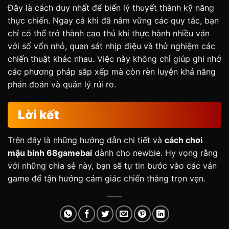
Đây là cách duy nhất để biến lý thuyết thành kỹ năng
thực chiến. Ngay cả khi đã nắm vững các quy tắc, bạn
chỉ có thể trở thành cao thủ khi thực hành nhiều ván
với số vốn nhỏ, quan sát nhịp điệu và thử nghiệm các
chiến thuật khác nhau. Việc này không chỉ giúp ghi nhớ
các phương pháp sắp xếp mà còn rèn luyện khả năng
phán đoán và quản lý rủi ro.
Lời kết
Trên đây là những hướng dẫn chi tiết và
cách chơi
mậu binh 68gamebai
dành cho newbie. Hy vọng rằng
với những chia sẻ này, bạn sẽ tự tin bước vào các ván
game để tận hưởng cảm giác chiến thắng trọn vẹn.