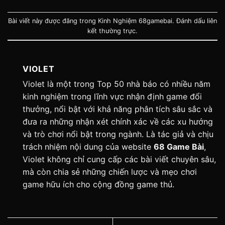
Bài viết này được đăng trong
Kinh Nghiệm 68gamebai
. Đánh dấu
liên
kết thường trực
.
VIOLET
Violet là một trong Top 50 nhà báo có nhiều năm
kinh nghiệm trong lĩnh vực nhận định game đổi
thưởng, nổi bật với khả năng phân tích sâu sắc và
đưa ra những nhận xét chính xác về các xu hướng
và trò chơi nổi bật trong ngành. Là tác giả và chịu
trách nhiệm nội dung của website
68 Game Bài
,
Violet không chỉ cung cấp các bài viết chuyên sâu,
mà còn chia sẻ những chiến lược và mẹo chơi
game hữu ích cho cộng đồng game thủ.