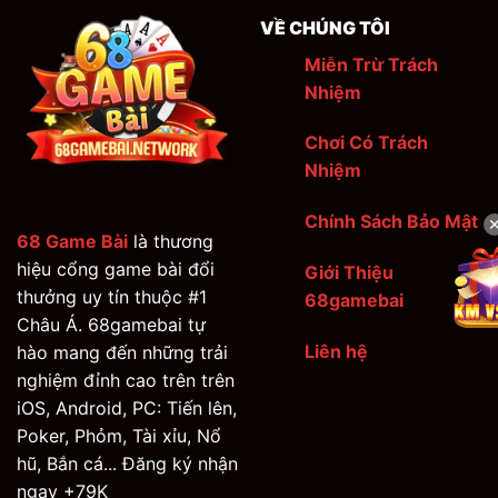
VỀ CHÚNG TÔI
Miễn Trừ Trách
Nhiệm
Chơi Có Trách
Nhiệm
Chính Sách Bảo Mật
68 Game Bài
là thương
hiệu cổng game bài đổi
Giới Thiệu
thưởng uy tín thuộc #1
68gamebai
Châu Á. 68gamebai tự
Liên hệ
hào mang đến những trải
nghiệm đỉnh cao trên trên
iOS, Android, PC: Tiến lên,
Poker, Phỏm, Tài xỉu, Nổ
hũ, Bắn cá... Đăng ký nhận
ngay +79K