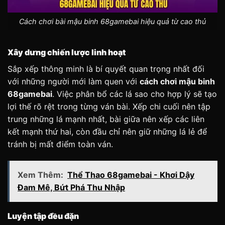
Cách chơi bài mậu binh 68gamebai hiệu quả từ cao thủ
Xây dưng chiến lược linh hoạt
Sắp xếp thông minh là bí quyết quan trọng nhất đối
với những người mới làm quen với
cách chơi mậu binh
68gamebai
. Việc phân bổ các lá sao cho hợp lý sẽ tạo
lợi thế rõ rệt trong từng ván bài. Xếp chi cuối nên tập
trung những lá mạnh nhất, bài giữa nên xếp các liên
kết mạnh thứ hai, còn đầu chỉ nên giữ những lá lẻ để
tránh bị mất điểm toàn ván.
Xem Thêm:
Thể Thao 68gamebai - Khơi Dậy
Đam Mê, Bứt Phá Thu Nhập
Luyện tập đều đặn