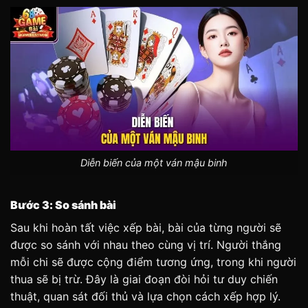
Diễn biến của một ván mậu binh
Bước 3: So sánh bài
Sau khi hoàn tất việc xếp bài, bài của từng người sẽ
được so sánh với nhau theo cùng vị trí. Người thắng
mỗi chi sẽ được cộng điểm tương ứng, trong khi người
thua sẽ bị trừ. Đây là giai đoạn đòi hỏi tư duy chiến
thuật, quan sát đối thủ và lựa chọn cách xếp hợp lý.