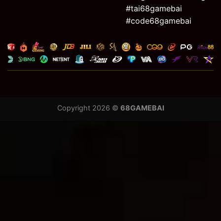
#tai68gamebai
#code68gamebai
Copyright 2026 ©
68GAMEBAI