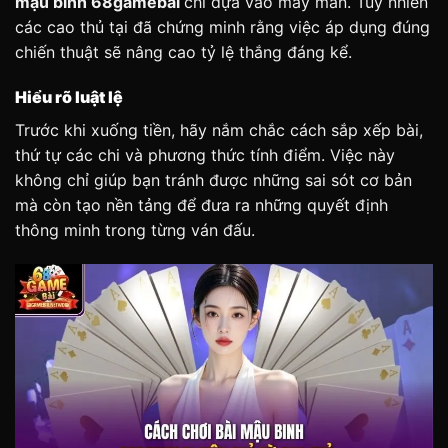
mậu binh 68gamebai
chỉ dựa vào may mắn. Tuy nhiên
các cao thủ tại đã chứng minh rằng việc áp dụng đúng
chiến thuật sẽ nâng cao tỷ lệ thắng đáng kể.
Hiểu rõ luật lệ
Trước khi xuống tiền, hãy nắm chắc cách sắp xếp bài,
thứ tự các chi và phương thức tính điểm. Việc này
không chỉ giúp bạn tránh được những sai sót cơ bản
mà còn tạo nền tảng để đưa ra những quyết định
thông minh trong từng ván đấu.