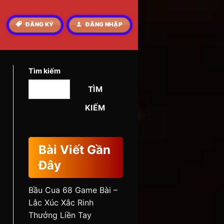
ĐĂNG KÝ
ĐĂNG NHẬP
Tìm kiếm
TÌM
KIẾM
Bài Viết Gần
Đây
Bầu Cua 68 Game Bài –
Lắc Xúc Xắc Rinh
Thưởng Liền Tay