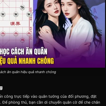
ách ăn quân hiệu quả nhanh chóng
ng
ấn công trực tiếp vào quân tướng của đối phương, đặt
. Để phòng thủ, bạn cần di chuyển quân cờ để che chắn