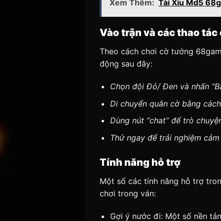
Xem Thêm:
Tài Xỉu Md5 68g
Vào trận và các thao tác
Theo cách chơi cờ tướng 68ga
động sau đây:
Chọn đội Đỏ/ Đen và nhấn “B
Di chuyển quân cờ bằng các
Dùng nút “chat” để trò chuyệ
Thử ngay để trải nghiệm cảm 
Tính năng hỗ trợ
Một số các tính năng hỗ trợ tr
chơi trong ván:
Gợi ý nước đi: Một số nền tản