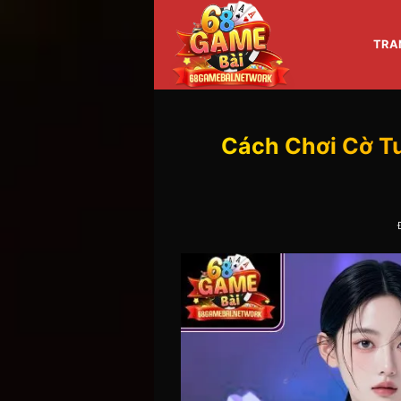
Bỏ
qua
TRA
nội
dung
Cách Chơi Cờ T