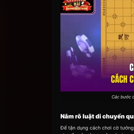
Các bước đ
Nắm rõ luật di chuyển q
Để tận dụng cách chơi cờ tướng