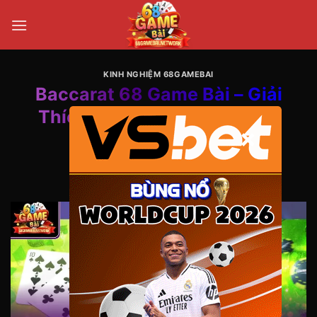
Bỏ
qua
nội
dung
KINH NGHIỆM 68GAMEBAI
Baccarat 68 Game Bài – Giải
Thích Luật Chơi Rõ Ràng Dễ
×
Hiểu
ĐĂNG VÀO
05/10/2025
BỞI
VIOLET