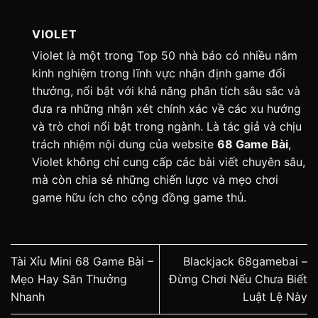
VIOLET
Violet là một trong Top 50 nhà báo có nhiều năm
kinh nghiệm trong lĩnh vực nhận định game đổi
thưởng, nổi bật với khả năng phân tích sâu sắc và
đưa ra những nhận xét chính xác về các xu hướng
và trò chơi nổi bật trong ngành. Là tác giả và chịu
trách nhiệm nội dung của website
68 Game Bài
,
Violet không chỉ cung cấp các bài viết chuyên sâu,
mà còn chia sẻ những chiến lược và mẹo chơi
game hữu ích cho cộng đồng game thủ.
Tài Xỉu Mini 68 Game Bài –
Blackjack 68gamebai –
Mẹo Hay Săn Thưởng
Đừng Chơi Nếu Chưa Biết
Nhanh
Luật Lệ Này