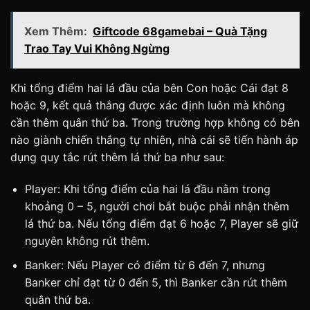
Xem Thêm:
Giftcode 68gamebai – Quà Tặng
Trao Tay Vui Không Ngừng
Khi tổng điểm hai lá đầu của bên Con hoặc Cái đạt 8
hoặc 9, kết quả thắng được xác định luôn mà không
cần thêm quân thứ ba. Trong trường hợp không có bên
nào giành chiến thắng tự nhiên, nhà cái sẽ tiến hành áp
dụng quy tắc rút thêm lá thứ ba như sau:
Player: Khi tổng điểm của hai lá đầu nằm trong
khoảng 0 – 5, người chơi bắt buộc phải nhận thêm
lá thứ ba. Nếu tổng điểm đạt 6 hoặc 7, Player sẽ giữ
nguyên không rút thêm.
Banker: Nếu Player có điểm từ 6 đến 7, nhưng
Banker chỉ đạt từ 0 đến 5, thì Banker cần rút thêm
quân thứ ba.