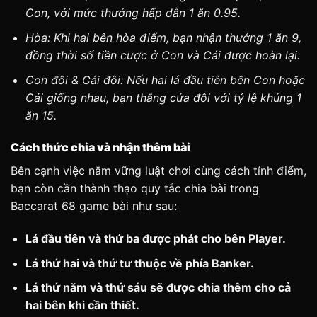
Con, với mức thưởng hấp dẫn 1 ăn 0.95.
Hòa: Khi hai bên hòa điểm, bạn nhận thưởng 1 ăn 9,
đồng thời số tiền cược ở Con và Cái được hoàn lại.
Con đôi & Cái đôi: Nếu hai lá đầu tiên bên Con hoặc
Cái giống nhau, bạn thắng cửa đôi với tỷ lệ khủng 1
ăn 15.
Cách thức chia và nhận thêm bài
Bên cạnh việc nắm vững luật chơi cùng cách tính điểm,
bạn còn cần thành thạo quy tắc chia bài trong
Baccarat 68 game bài như sau:
Lá đầu tiên và thứ ba được phát cho bên Player.
Lá thứ hai và thứ tư thuộc về phía Banker.
Lá thứ năm và thứ sáu sẽ được chia thêm cho cả
hai bên khi cần thiết.